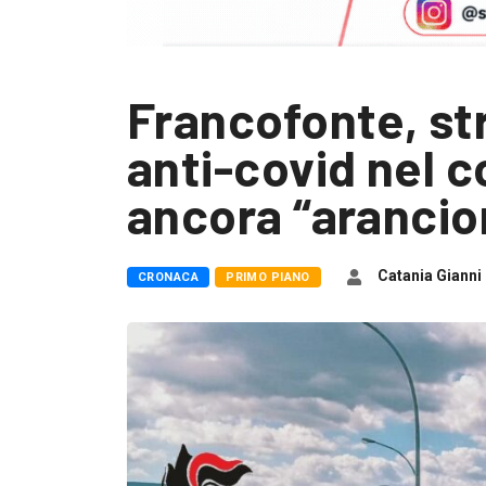
Francofonte, str
anti-covid nel 
ancora “arancio
Catania Gianni
CRONACA
PRIMO PIANO