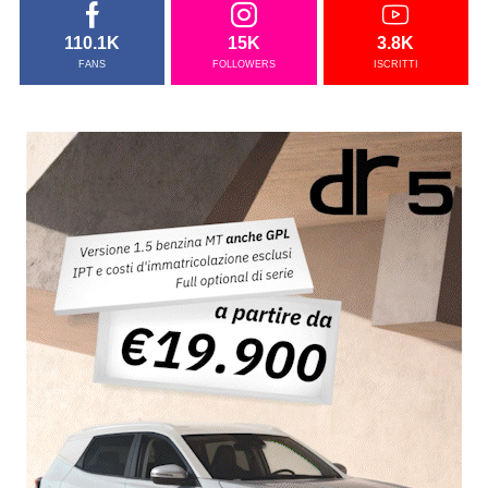
110.1K
15K
3.8K
FANS
FOLLOWERS
ISCRITTI