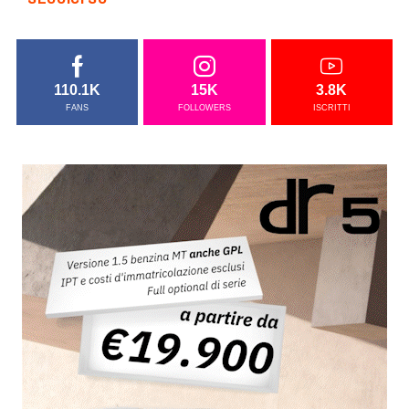
110.1K
15K
3.8K
FANS
FOLLOWERS
ISCRITTI