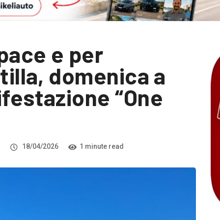
 pace e per
tilla, domenica a
ifestazione “One
i
18/04/2026
1 minute read