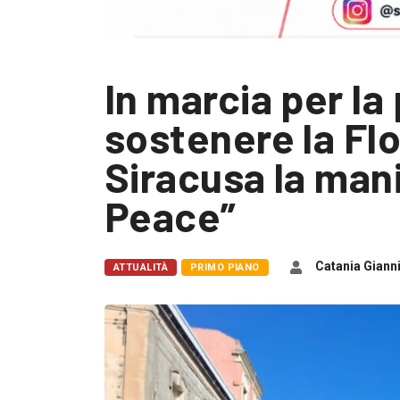
In marcia per la
sostenere la Flo
Siracusa la man
Peace”
Catania Giann
ATTUALITÀ
PRIMO PIANO