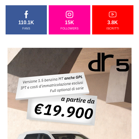
110.1K
15K
3.8K
FANS
FOLLOWERS
ISCRITTI