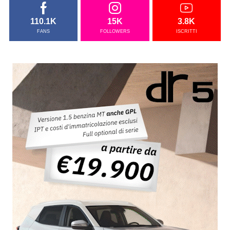
110.1K
15K
3.8K
FANS
FOLLOWERS
ISCRITTI