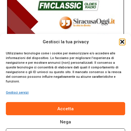
Gestisci la tua privacy
Utilizziamo tecnologie come i cookie per memorizzare e/o accedere alle
informazioni del dispositivo. Lo facciamo per migliorare l'esperienza di
navigazione e per mostrare annunci (non) personalizzati. Il consenso a
queste tecnologie ci consentirà di elaborare dati quali il comportamento di
navigazione o gli ID univoci su questo sito. Il mancato consenso o la revoca
del consenso possono influire negativamente su alcune caratteristiche e
funzioni.
Gestisci servizi
SiracusaOggi.it testata giornalistica online. Reg. n. 2/91 al
Accetta
Tribunale di Siracusa. Direttore responsabile Gianni Catania.
Editore Promo Italia s.r.l.
Nega
© 2024 Promo Italia S.r.l. Tutti i diritti riservati. | Sito web
realizzato da
Web-Arte.it