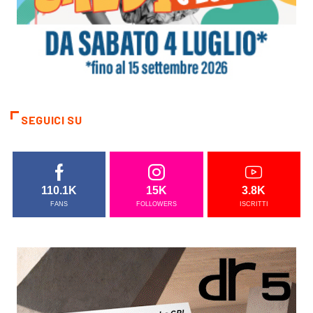
SEGUICI SU
110.1K
15K
3.8K
FANS
FOLLOWERS
ISCRITTI