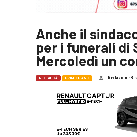
Anche il sindaco
per i funerali d
Mercoledì un co
Redazione Sir
ATTUALITÀ
PRIMO PIANO