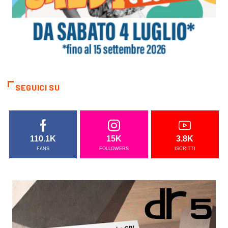
SEGUICI SU
110.1K
15K
3.8K
FANS
FOLLOWERS
ISCRITTI