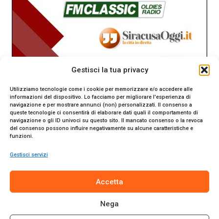
Gestisci la tua privacy
Utilizziamo tecnologie come i cookie per memorizzare e/o accedere alle
informazioni del dispositivo. Lo facciamo per migliorare l'esperienza di
navigazione e per mostrare annunci (non) personalizzati. Il consenso a
queste tecnologie ci consentirà di elaborare dati quali il comportamento di
navigazione o gli ID univoci su questo sito. Il mancato consenso o la revoca
del consenso possono influire negativamente su alcune caratteristiche e
funzioni.
Gestisci servizi
SiracusaOggi.it testata giornalistica online. Reg. n. 2/91 al
Accetta
Tribunale di Siracusa. Direttore responsabile Gianni Catania.
Editore Promo Italia s.r.l.
Nega
© 2024 Promo Italia S.r.l. Tutti i diritti riservati. | Sito web
realizzato da
Web-Arte.it