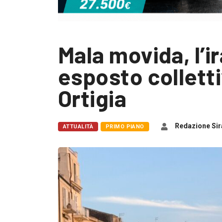
Mala movida, l’ir
esposto collett
Ortigia
Redazione Sir
ATTUALITÀ
PRIMO PIANO