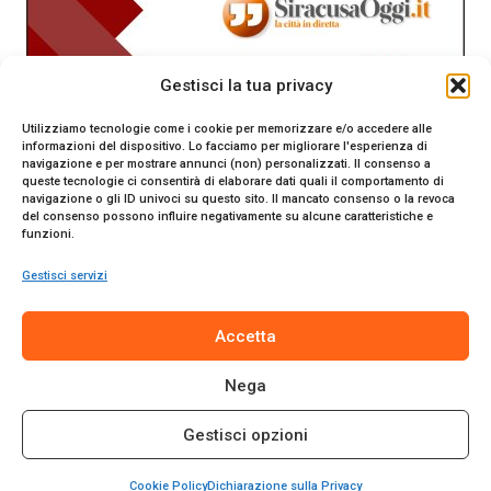
Gestisci la tua privacy
Utilizziamo tecnologie come i cookie per memorizzare e/o accedere alle
informazioni del dispositivo. Lo facciamo per migliorare l'esperienza di
navigazione e per mostrare annunci (non) personalizzati. Il consenso a
queste tecnologie ci consentirà di elaborare dati quali il comportamento di
navigazione o gli ID univoci su questo sito. Il mancato consenso o la revoca
del consenso possono influire negativamente su alcune caratteristiche e
funzioni.
Gestisci servizi
SiracusaOggi.it testata giornalistica online. Reg. n. 2/91 al
Accetta
Tribunale di Siracusa. Direttore responsabile Gianni Catania.
Editore Promo Italia s.r.l.
Nega
© 2024 Promo Italia S.r.l. Tutti i diritti riservati. | Sito web
realizzato da
Web-Arte.it
Gestisci opzioni
Privacy Policy
|
Cookie Policy
|
Termini e Condizioni
Cookie Policy
Dichiarazione sulla Privacy