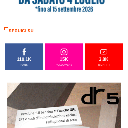
SEGUICI SU
110.1K
15K
3.8K
FANS
FOLLOWERS
ISCRITTI