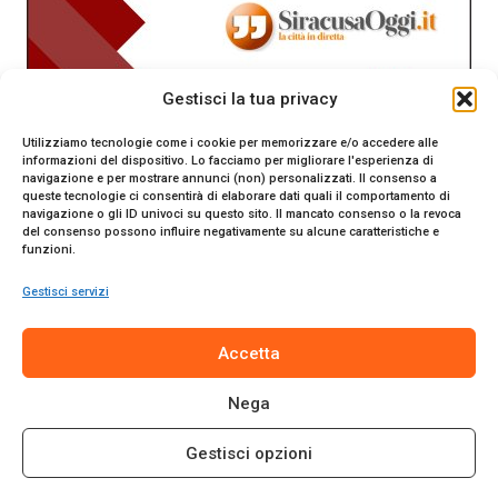
Gestisci la tua privacy
Utilizziamo tecnologie come i cookie per memorizzare e/o accedere alle
informazioni del dispositivo. Lo facciamo per migliorare l'esperienza di
navigazione e per mostrare annunci (non) personalizzati. Il consenso a
queste tecnologie ci consentirà di elaborare dati quali il comportamento di
navigazione o gli ID univoci su questo sito. Il mancato consenso o la revoca
del consenso possono influire negativamente su alcune caratteristiche e
funzioni.
Gestisci servizi
SiracusaOggi.it testata giornalistica online. Reg. n. 2/91 al
Accetta
Tribunale di Siracusa. Direttore responsabile Gianni Catania.
Editore Promo Italia s.r.l.
Nega
© 2024 Promo Italia S.r.l. Tutti i diritti riservati. | Sito web
realizzato da
Web-Arte.it
Gestisci opzioni
Privacy Policy
|
Cookie Policy
|
Termini e Condizioni