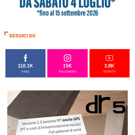
SEGUICI SU
110.1K
15K
3.8K
FANS
FOLLOWERS
ISCRITTI