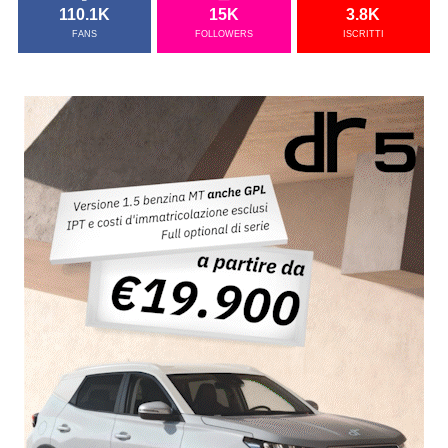
110.1K
15K
3.8K
FANS
FOLLOWERS
ISCRITTI