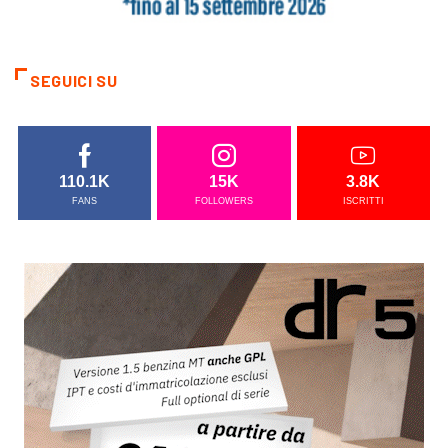
SEGUICI SU
110.1K
15K
3.8K
FANS
FOLLOWERS
ISCRITTI