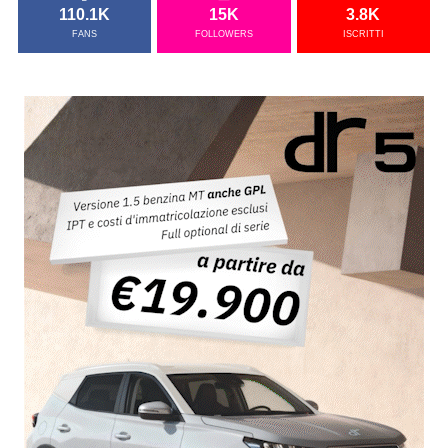
110.1K
15K
3.8K
FANS
FOLLOWERS
ISCRITTI