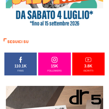
SEGUICI SU
110.1K
15K
3.8K
FANS
FOLLOWERS
ISCRITTI