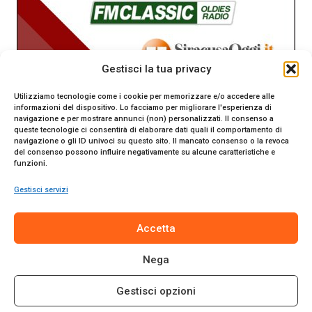
Gestisci la tua privacy
Utilizziamo tecnologie come i cookie per memorizzare e/o accedere alle
informazioni del dispositivo. Lo facciamo per migliorare l'esperienza di
navigazione e per mostrare annunci (non) personalizzati. Il consenso a
queste tecnologie ci consentirà di elaborare dati quali il comportamento di
navigazione o gli ID univoci su questo sito. Il mancato consenso o la revoca
del consenso possono influire negativamente su alcune caratteristiche e
funzioni.
Gestisci servizi
Accetta
SiracusaOggi.it testata giornalistica online. Reg. n. 2/91 al
Nega
Tribunale di Siracusa. Direttore responsabile Gianni Catania.
Editore Promo Italia s.r.l.
Gestisci opzioni
© 2024 Promo Italia S.r.l. Tutti i diritti riservati. | Sito web
realizzato da
Web-Arte.it