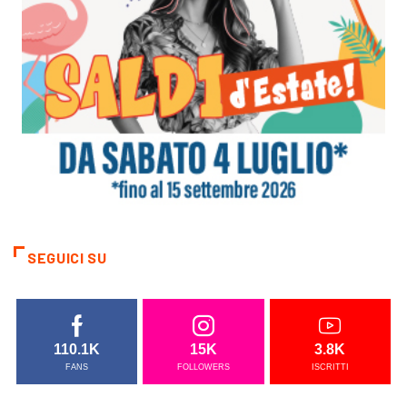
SEGUICI SU
110.1K
15K
3.8K
FANS
FOLLOWERS
ISCRITTI