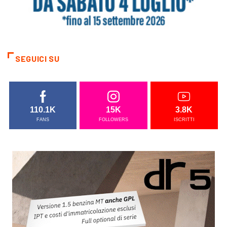
SEGUICI SU
110.1K
15K
3.8K
FANS
FOLLOWERS
ISCRITTI