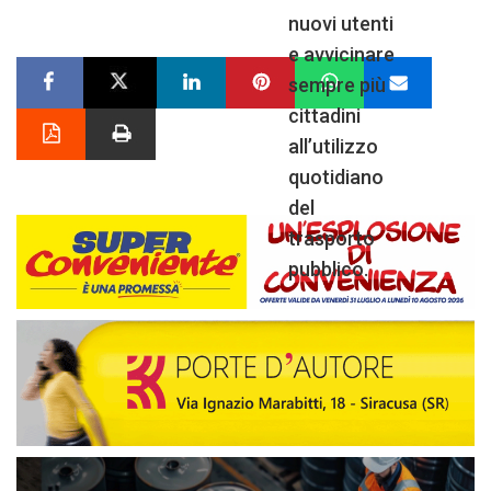
nuovi utenti
e avvicinare
sempre più
cittadini
all’utilizzo
quotidiano
del
trasporto
pubblico.