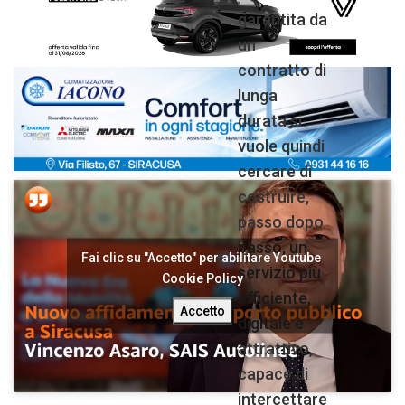
garantita da
un
contratto di
lunga
durata si
vuole quindi
cercare di
costruire,
passo dopo
passo, un
Fai clic su "Accetto" per abilitare Youtube
servizio più
Cookie Policy
efficiente,
Accetto
digitale e
attrattivo,
capace di
intercettare