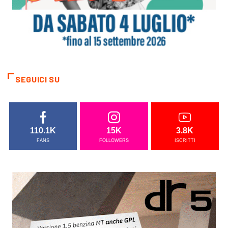
SEGUICI SU
110.1K
15K
3.8K
FANS
FOLLOWERS
ISCRITTI