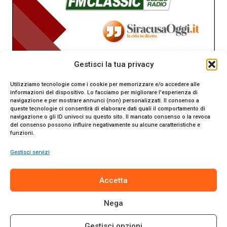
Gestisci la tua privacy
Utilizziamo tecnologie come i cookie per memorizzare e/o accedere alle
informazioni del dispositivo. Lo facciamo per migliorare l'esperienza di
navigazione e per mostrare annunci (non) personalizzati. Il consenso a
queste tecnologie ci consentirà di elaborare dati quali il comportamento di
navigazione o gli ID univoci su questo sito. Il mancato consenso o la revoca
del consenso possono influire negativamente su alcune caratteristiche e
funzioni.
Gestisci servizi
SiracusaOggi.it testata giornalistica online. Reg. n. 2/91 al
Accetta
Tribunale di Siracusa. Direttore responsabile Gianni Catania.
Editore Promo Italia s.r.l.
Nega
© 2024 Promo Italia S.r.l. Tutti i diritti riservati. | Sito web
realizzato da
Web-Arte.it
Gestisci opzioni