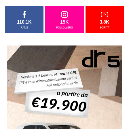
110.1K
15K
3.8K
FANS
FOLLOWERS
ISCRITTI