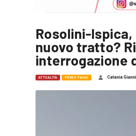
Rosolini-Ispica,
nuovo tratto? Ri
interrogazione d
Catania Giann
ATTUALITÀ
PRIMO PIANO