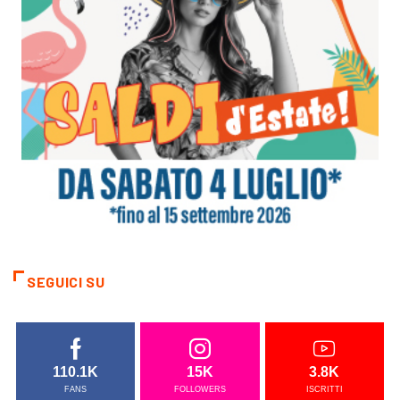
SEGUICI SU
110.1K
15K
3.8K
FANS
FOLLOWERS
ISCRITTI