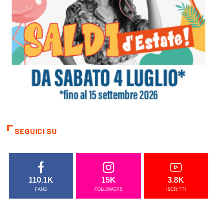
SEGUICI SU
110.1K
15K
3.8K
FANS
FOLLOWERS
ISCRITTI