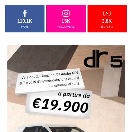
110.1K
15K
3.8K
FANS
FOLLOWERS
ISCRITTI