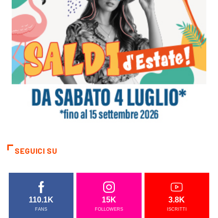
SEGUICI SU
110.1K
15K
3.8K
FANS
FOLLOWERS
ISCRITTI