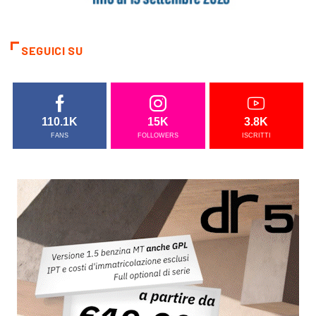
SEGUICI SU
110.1K
15K
3.8K
FANS
FOLLOWERS
ISCRITTI