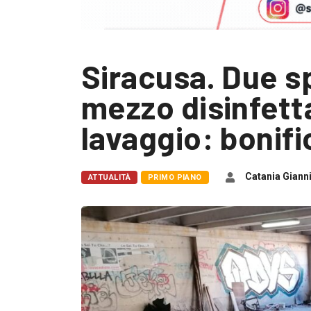
Siracusa. Due sp
mezzo disinfett
lavaggio: bonifi
Catania Giann
ATTUALITÀ
PRIMO PIANO