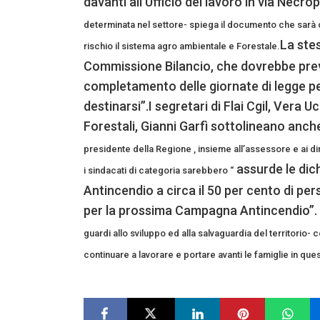
davanti all’Ufficio del lavoro in via Necropo
determinata nel settore- spiega il documento che sarà
La stes
rischio il sistema agro ambientale e Forestale.
Commissione Bilancio, che dovrebbe prev
completamento delle giornate di legge per 
destinarsi”.I segretari di Flai Cgil, Vera Uc
Forestali, Gianni Garfì sottolineano anc
presidente della Regione , insieme all’assessore e ai dir
assurde le dichi
i sindacati di categoria sarebbero “
Antincendio a circa il 50 per cento di pe
per la prossima Campagna Antincendio”. I
guardi allo sviluppo ed alla salvaguardia del territorio
continuare a lavorare e portare avanti le famiglie in questa