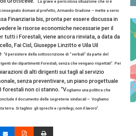
li Grotticelle. “
La grave e pericolosa situazione che si è
 consegnato domani al prefetto, Armando Gradone – mette a serio
sa Finanziaria bis, pronta per essere discussa in
edere le risorse economiche necessarie per il
tutti i Forestali, viene ancora rinviata, a data da
cello, Fai Cisl, Giuseppe Linzitto e Uila Uil
he
“il persistere della sottoscrizione di “ verbali” da parte del
igenti dei dipartimenti Forestali, senza che vengano rispettati”. Per
arazioni di alti dirigenti sui tagli al servizio
rsonale, senza preventivare, un piano progettuale
 forestali non ci stanno. “V
ogliamo una politica che
- conclude il documento delle segreterie sindacali – Vogliamo
 terra. Si taglino gli sprechi e i privilegi, non il lavoro”.