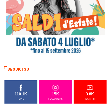
SEGUICI SU
110.1K
15K
3.8K
FANS
FOLLOWERS
ISCRITTI