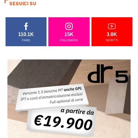
SEGUICI SU
110.1K
15K
3.8K
FANS
FOLLOWERS
ISCRITTI