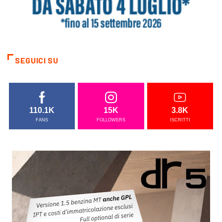
SEGUICI SU
110.1K
15K
3.8K
FANS
FOLLOWERS
ISCRITTI