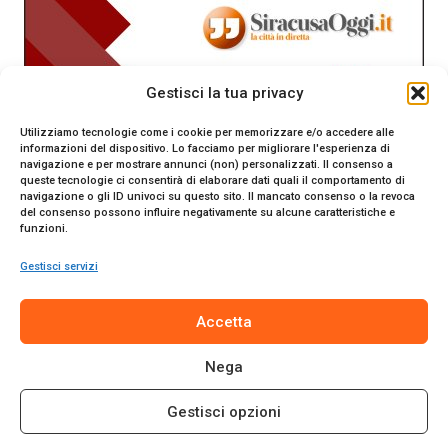
Gestisci la tua privacy
Utilizziamo tecnologie come i cookie per memorizzare e/o accedere alle
informazioni del dispositivo. Lo facciamo per migliorare l'esperienza di
navigazione e per mostrare annunci (non) personalizzati. Il consenso a
queste tecnologie ci consentirà di elaborare dati quali il comportamento di
navigazione o gli ID univoci su questo sito. Il mancato consenso o la revoca
del consenso possono influire negativamente su alcune caratteristiche e
funzioni.
Gestisci servizi
SiracusaOggi.it testata giornalistica online. Reg. n. 2/91 al
Accetta
Tribunale di Siracusa. Direttore responsabile Gianni Catania.
Editore Promo Italia s.r.l.
Nega
© 2024 Promo Italia S.r.l. Tutti i diritti riservati. | Sito web
realizzato da
Web-Arte.it
Gestisci opzioni
Privacy Policy
|
Cookie Policy
|
Termini e Condizioni