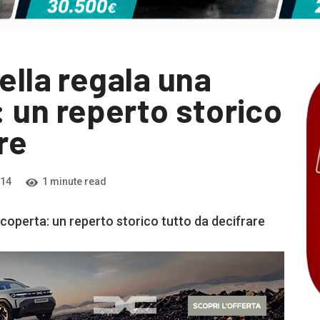
ella regala una
 un reperto storico
re
014
1 minute read