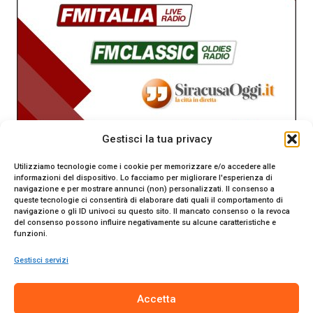
Gestisci la tua privacy
Utilizziamo tecnologie come i cookie per memorizzare e/o accedere alle
informazioni del dispositivo. Lo facciamo per migliorare l'esperienza di
navigazione e per mostrare annunci (non) personalizzati. Il consenso a
queste tecnologie ci consentirà di elaborare dati quali il comportamento di
navigazione o gli ID univoci su questo sito. Il mancato consenso o la revoca
del consenso possono influire negativamente su alcune caratteristiche e
funzioni.
Gestisci servizi
SiracusaOggi.it testata giornalistica online. Reg. n. 2/91 al
Accetta
Tribunale di Siracusa. Direttore responsabile Gianni Catania.