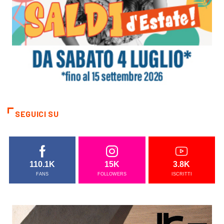
SEGUICI SU
110.1K
15K
3.8K
FANS
FOLLOWERS
ISCRITTI