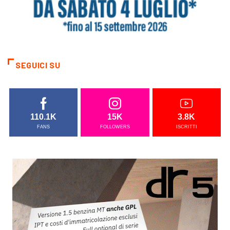
SEGUICI SU
110.1K
15K
3.8K
FANS
FOLLOWERS
ISCRITTI