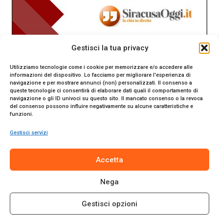
Gestisci la tua privacy
Utilizziamo tecnologie come i cookie per memorizzare e/o accedere alle
informazioni del dispositivo. Lo facciamo per migliorare l'esperienza di
navigazione e per mostrare annunci (non) personalizzati. Il consenso a
queste tecnologie ci consentirà di elaborare dati quali il comportamento di
navigazione o gli ID univoci su questo sito. Il mancato consenso o la revoca
del consenso possono influire negativamente su alcune caratteristiche e
funzioni.
Gestisci servizi
SiracusaOggi.it testata giornalistica online. Reg. n. 2/91 al
Accetta
Tribunale di Siracusa. Direttore responsabile Gianni Catania.
Editore Promo Italia s.r.l.
Nega
© 2024 Promo Italia S.r.l. Tutti i diritti riservati. | Sito web
realizzato da
Web-Arte.it
Gestisci opzioni
Privacy Policy
|
Cookie Policy
|
Termini e Condizioni