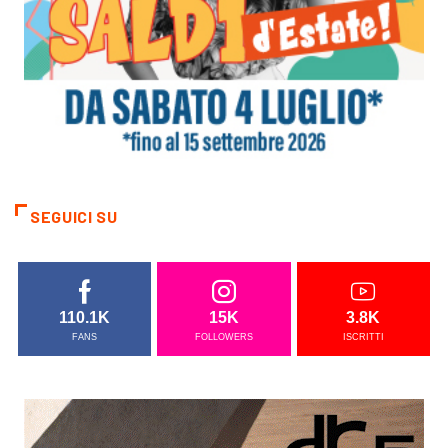
SEGUICI SU
110.1K
15K
3.8K
FANS
FOLLOWERS
ISCRITTI