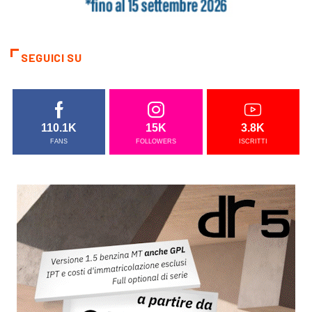
SEGUICI SU
110.1K
15K
3.8K
FANS
FOLLOWERS
ISCRITTI