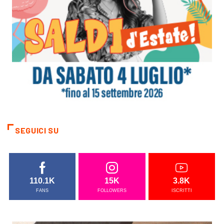
SEGUICI SU
110.1K
15K
3.8K
FANS
FOLLOWERS
ISCRITTI