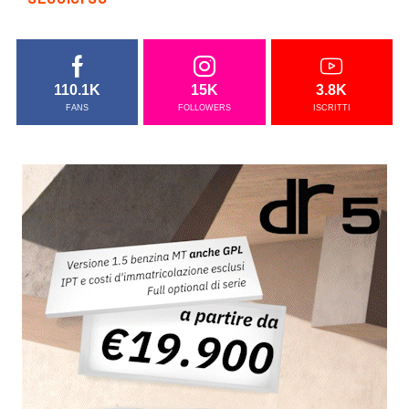
110.1K
15K
3.8K
FANS
FOLLOWERS
ISCRITTI