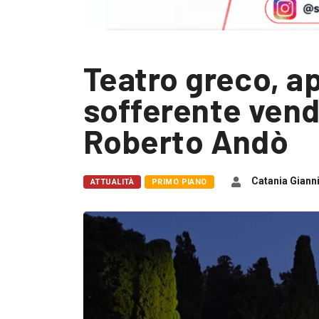
Teatro greco, ap
sofferente vende
Roberto Andò
Catania Giann
ATTUALITÀ
PRIMO PIANO