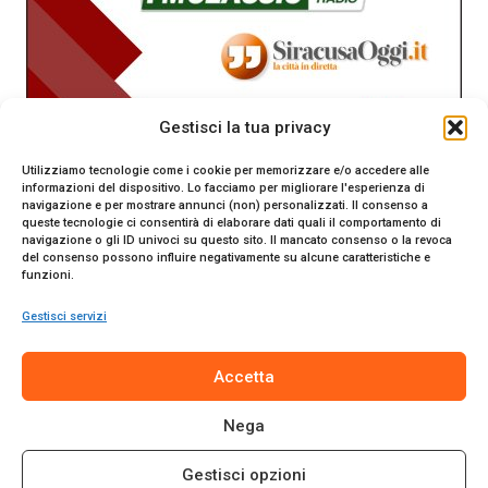
Gestisci la tua privacy
Utilizziamo tecnologie come i cookie per memorizzare e/o accedere alle
informazioni del dispositivo. Lo facciamo per migliorare l'esperienza di
navigazione e per mostrare annunci (non) personalizzati. Il consenso a
queste tecnologie ci consentirà di elaborare dati quali il comportamento di
navigazione o gli ID univoci su questo sito. Il mancato consenso o la revoca
del consenso possono influire negativamente su alcune caratteristiche e
funzioni.
Gestisci servizi
SiracusaOggi.it testata giornalistica online. Reg. n. 2/91 al
Accetta
Tribunale di Siracusa. Direttore responsabile Gianni Catania.
Editore Promo Italia s.r.l.
Nega
© 2024 Promo Italia S.r.l. Tutti i diritti riservati. | Sito web
realizzato da
Web-Arte.it
Gestisci opzioni
Privacy Policy
|
Cookie Policy
|
Termini e Condizioni