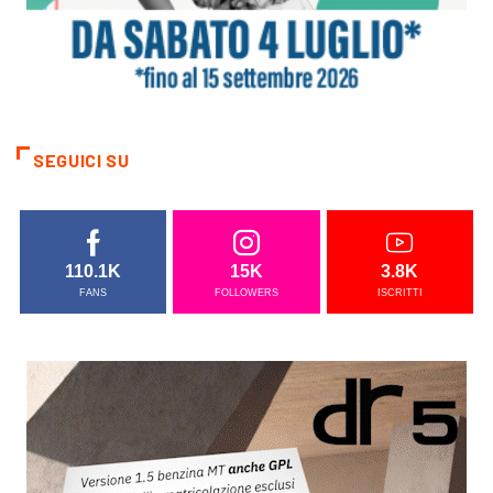
SEGUICI SU
110.1K
15K
3.8K
FANS
FOLLOWERS
ISCRITTI