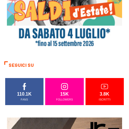
SEGUICI SU
110.1K
15K
3.8K
FANS
FOLLOWERS
ISCRITTI