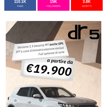
110.1K
15K
3.8K
FANS
FOLLOWERS
ISCRITTI