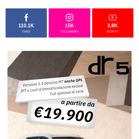
110.1K
15K
3.8K
FANS
FOLLOWERS
ISCRITTI