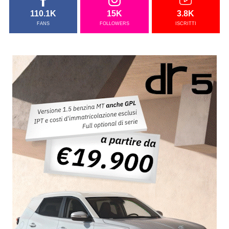
110.1K
15K
3.8K
FANS
FOLLOWERS
ISCRITTI