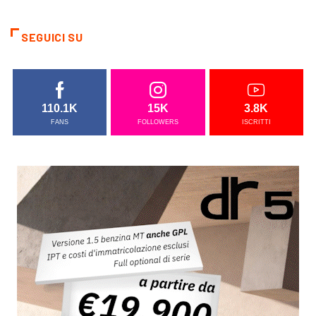
SEGUICI SU
110.1K
15K
3.8K
FANS
FOLLOWERS
ISCRITTI