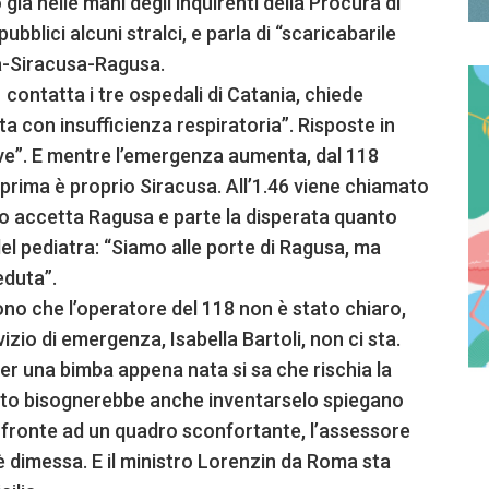
già nelle mani degli inquirenti della Procura di
ubblici alcuni stralci, e parla di “scaricabarile
nia-Siracusa-Ragusa.
 contatta i tre ospedali di Catania, chiede
 con insufficienza respiratoria”. Risposte in
ve”. E mentre l’emergenza aumenta, dal 118
 prima è proprio Siracusa. All’1.46 viene chiamato
po accetta Ragusa e parte la disperata quanto
del pediatra: “Siamo alle porte di Ragusa, ma
duta”.
cono che l’operatore del 118 non è stato chiaro,
vizio di emergenza, Isabella Bartoli, non ci sta.
er una bimba appena nata si sa che rischia la
 posto bisognerebbe anche inventarselo spiegano
i fronte ad un quadro sconfortante, l’assessore
i è dimessa. E il ministro Lorenzin da Roma sta