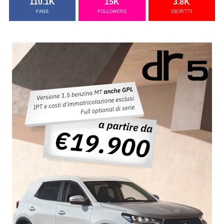
110.1K
15K
3.8K
FANS
FOLLOWERS
ISCRITTI