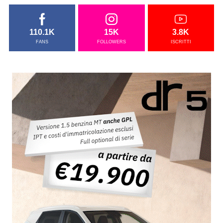
110.1K
15K
3.8K
FANS
FOLLOWERS
ISCRITTI