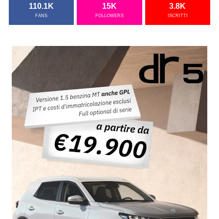
110.1K
15K
3.8K
FANS
FOLLOWERS
ISCRITTI