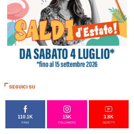
SEGUICI SU
110.1K
15K
3.8K
FANS
FOLLOWERS
ISCRITTI